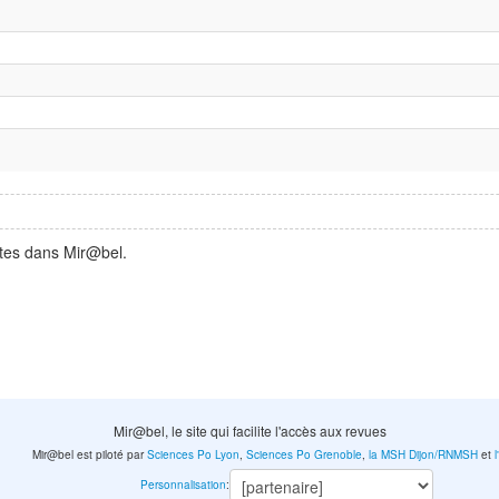
ntes dans Mir@bel.
Mir@bel, le site qui facilite l'accès aux revues
Mir@bel est piloté par
Sciences Po Lyon
,
Sciences Po Grenoble
,
la MSH Dijon/RNMSH
et
Personnalisation
: