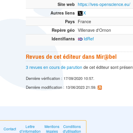
Site web
https://ives-openscience.eu/
Autres liens
X
Pays
France
Repère géo
Villenave d'Ornon
Identifiants
IdRef
Revues de cet éditeur dans Mir@bel
3 revues en cours de parution
de cet éditeur sont prése
Dernière vérification : 17/09/2020 10:57.
Dernière modification : 13/06/2023 21:59.
Lettre
Mentions
Conditions
Contact
d’information
légales
d'utilisation