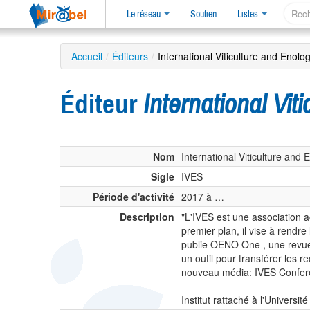
Le réseau
Soutien
Listes
Accueil
/
Éditeurs
/
International Viticulture and Enol
Éditeur
International Vi
Nom
International Viticulture and 
Sigle
IVES
Période d'activité
2017 à …
Description
"L'IVES est une association a
premier plan, il vise à rendr
publie OENO One , une revue à
un outil pour transférer les r
nouveau média: IVES Conferen
Institut rattaché à l'Universi