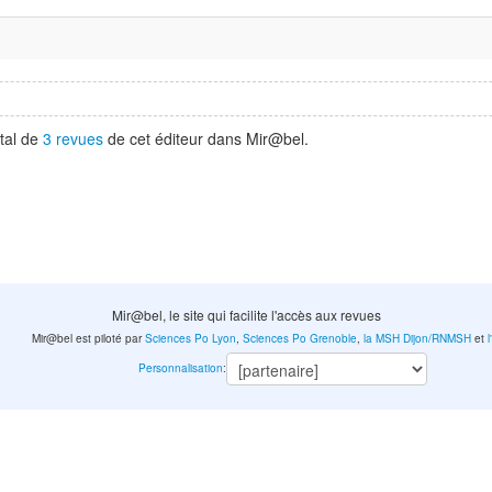
tal de
3 revues
de cet éditeur dans Mir@bel.
Mir@bel, le site qui facilite l'accès aux revues
Mir@bel est piloté par
Sciences Po Lyon
,
Sciences Po Grenoble
,
la MSH Dijon/RNMSH
et
Personnalisation
: