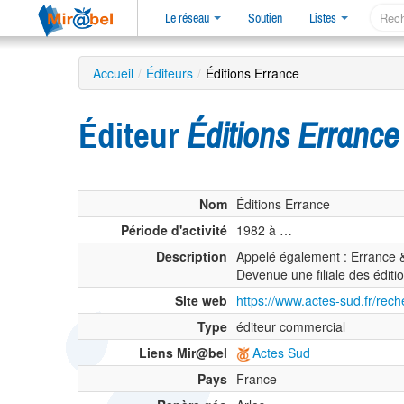
Le réseau
Soutien
Listes
Accueil
/
Éditeurs
/
Éditions Errance
Éditeur
Éditions Errance
Nom
Éditions Errance
Période d'activité
1982 à …
Description
Appelé également : Errance &
Devenue une filiale des éditi
Site web
https://www.actes-sud.fr/rec
Type
éditeur commercial
Liens Mir@bel
Actes Sud
Pays
France