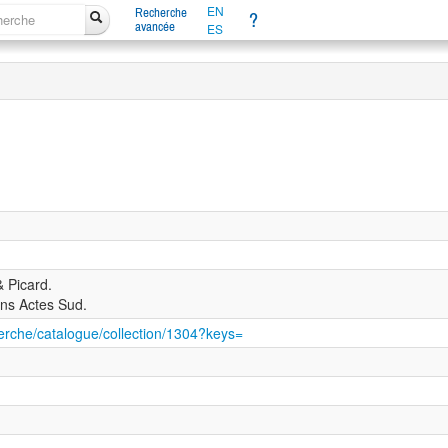
EN
Recherche
?
avancée
ES
 Picard.
ons Actes Sud.
herche/catalogue/collection/1304?keys=