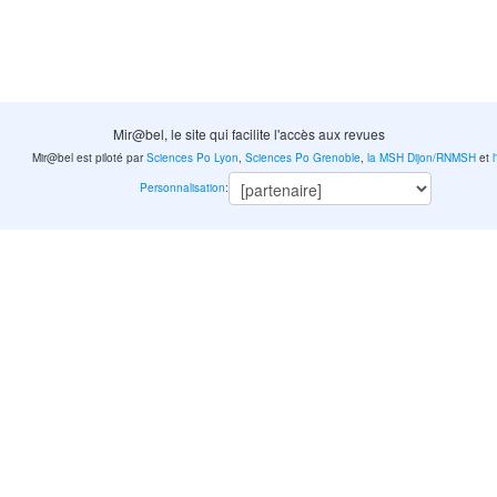
Mir@bel, le site qui facilite l'accès aux revues
Mir@bel est piloté par
Sciences Po Lyon
,
Sciences Po Grenoble
,
la MSH Dijon/RNMSH
et
Personnalisation
: