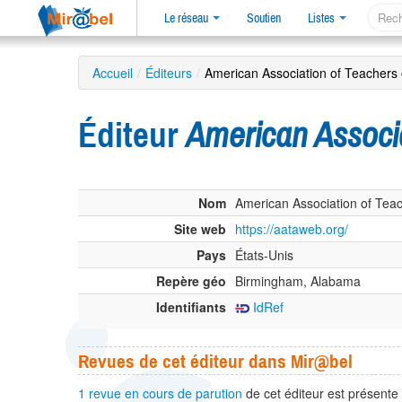
Le réseau
Soutien
Listes
Accueil
/
Éditeurs
/
American Association of Teachers 
Éditeur
American Associa
Nom
American Association of Teac
Site web
https://aataweb.org/
Pays
États-Unis
Repère géo
Birmingham, Alabama
Identifiants
IdRef
Revues de cet éditeur dans Mir@bel
1 revue en cours de parution
de cet éditeur est présente