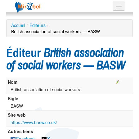
Le réseau
Accueil
/
Éditeurs
/
British association of social workers — BASW
Soutien
Listes
Éditeur
British association
of social workers — BASW
Recherche
Nom
avancée
British association of social workers
EN
ES
Sigle
BASW
?
Site web
https://www.basw.co.uk/
Autres liens
Facebook
X