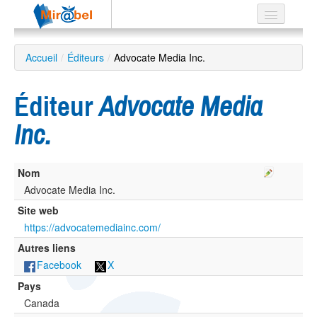
Le réseau
Accueil
/
Éditeurs
/
Advocate Media Inc.
Soutien
Éditeur
Advocate Media
Listes
Inc.
Nom
Recherche
avancée
Advocate Media Inc.
Site web
EN
ES
https://advocatemediainc.com/
Autres liens
?
Facebook
X
Pays
Canada