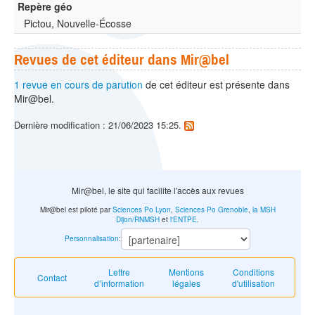
Repère géo
Pictou, Nouvelle-Écosse
Revues de cet éditeur dans Mir@bel
1 revue en cours de parution
de cet éditeur est présente dans
Mir@bel.
Dernière modification : 21/06/2023 15:25.
Mir@bel, le site qui facilite l'accès aux revues
Mir@bel est piloté par
Sciences Po Lyon
,
Sciences Po Grenoble
,
la MSH
Dijon/RNMSH
et
l'ENTPE
.
Personnalisation
:
Lettre
Mentions
Conditions
Contact
d’information
légales
d'utilisation