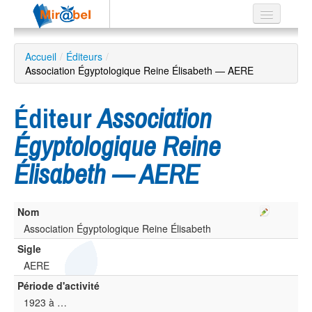
Le réseau
Accueil
/
Éditeurs
/
Association Égyptologique Reine Élisabeth — AERE
Soutien
Listes
Éditeur
Association
Égyptologique Reine
Élisabeth — AERE
Recherche
avancée
EN
Nom
ES
Association Égyptologique Reine Élisabeth
?
Sigle
AERE
Période d'activité
1923 à …