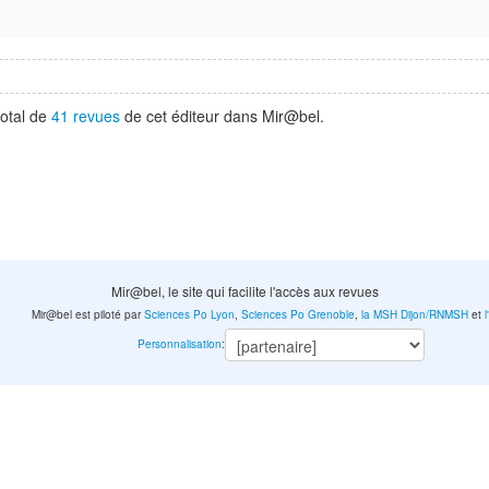
total de
41 revues
de cet éditeur dans Mir@bel.
Mir@bel, le site qui facilite l'accès aux revues
Mir@bel est piloté par
Sciences Po Lyon
,
Sciences Po Grenoble
,
la MSH Dijon/RNMSH
et
Personnalisation
: