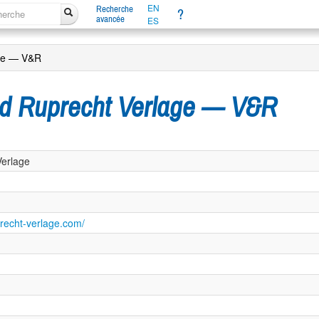
EN
Recherche
?
avancée
ES
ge — V&R
d Ruprecht Verlage — V&R
erlage
recht-verlage.com/