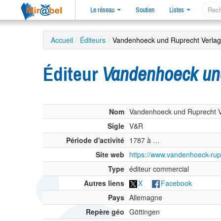
Le réseau
Soutien
Listes
Accueil
/
Éditeurs
/
Vandenhoeck und Ruprecht Verla
Éditeur
Vandenhoeck un
Nom
Vandenhoeck und Ruprecht V
Sigle
V&R
Période d'activité
1787 à …
Site web
https://www.vandenhoeck-rup
Type
éditeur commercial
Autres liens
X
Facebook
Pays
Allemagne
Repère géo
Göttingen