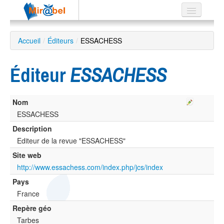
Le réseau
Accueil
/
Éditeurs
/
ESSACHESS
Soutien
Éditeur
ESSACHESS
Listes
Nom
ESSACHESS
Recherche
Description
avancée
Editeur de la revue "ESSACHESS"
EN
Site web
ES
http://www.essachess.com/index.php/jcs/index
?
Pays
France
Repère géo
Tarbes