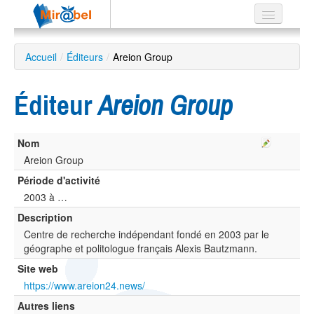
Le réseau
Accueil
/
Éditeurs
/
Areion Group
Soutien
Éditeur
Areion Group
Listes
Nom
Areion Group
Recherche
Période d'activité
avancée
2003 à …
EN
Description
ES
Centre de recherche indépendant fondé en 2003 par le
?
géographe et politologue français Alexis Bautzmann.
Site web
https://www.areion24.news/
Autres liens