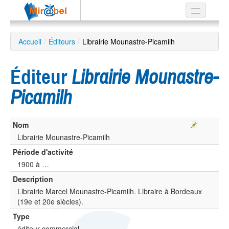
Le réseau
Accueil
/
Éditeurs
/
Librairie Mounastre-Picamilh
Soutien
Éditeur
Librairie Mounastre-
Listes
Picamilh
Nom
Recherche
avancée
Librairie Mounastre-Picamilh
Période d'activité
EN
ES
1900 à …
Description
?
Librairie Marcel Mounastre-Picamilh. Libraire à Bordeaux
(19e et 20e siècles).
Type
éditeur commercial