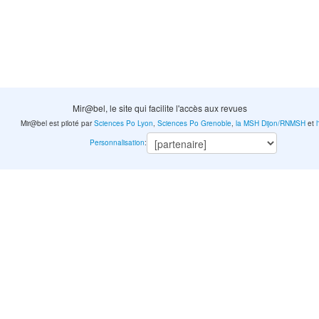
Mir@bel, le site qui facilite l'accès aux revues
Mir@bel est piloté par
Sciences Po Lyon
,
Sciences Po Grenoble
,
la MSH Dijon/RNMSH
et
Personnalisation
: