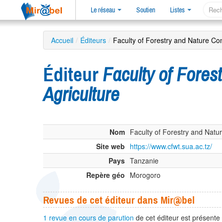
Le réseau
Soutien
Listes
Accueil
/
Éditeurs
/
Faculty of Forestry and Nature Con
Éditeur
Faculty of Fores
Agriculture
Nom
Faculty of Forestry and Natur
Site web
https://www.cfwt.sua.ac.tz/
Pays
Tanzanie
Repère géo
Morogoro
Revues de cet éditeur dans Mir@bel
1 revue en cours de parution
de cet éditeur est présente