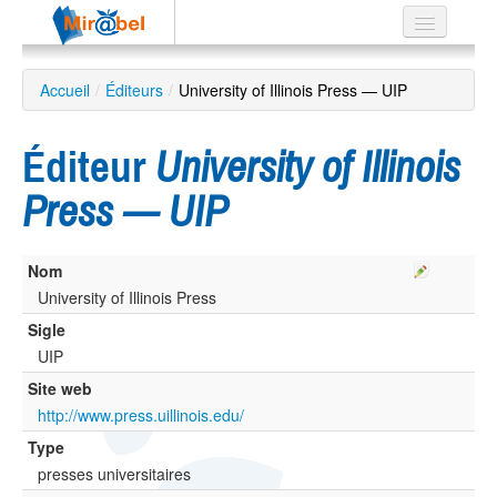
Le réseau
Accueil
/
Éditeurs
/
University of Illinois Press — UIP
Soutien
Éditeur
University of Illinois
Listes
Press — UIP
Nom
Recherche
avancée
University of Illinois Press
Sigle
EN
ES
UIP
Site web
?
http://www.press.uillinois.edu/
Type
presses universitaires