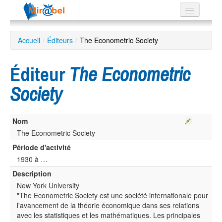
Le réseau
Accueil
/
Éditeurs
/
The Econometric Society
Soutien
Éditeur
The Econometric
Listes
Society
Nom
Recherche
avancée
The Econometric Society
Période d'activité
EN
ES
1930 à …
Description
?
New York University
"The Econometric Society est une société internationale pour
l'avancement de la théorie économique dans ses relations
avec les statistiques et les mathématiques. Les principales