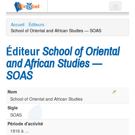
Le réseau
Accueil
/
Éditeurs
/
School of Oriental and African Studies — SOAS
Soutien
Listes
Éditeur
School of Oriental
and African Studies —
SOAS
Recherche
avancée
EN
Nom
ES
School of Oriental and African Studies
?
Sigle
SOAS
Période d'activité
1916 à …