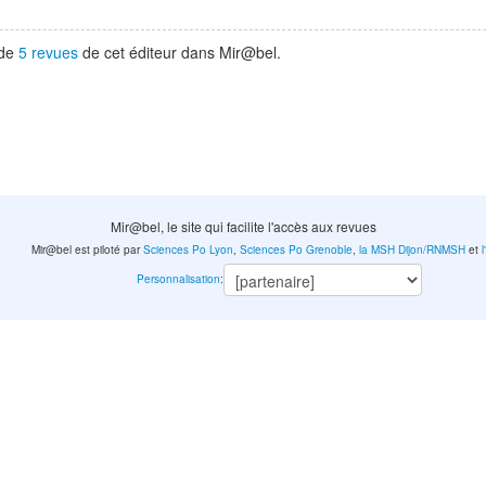
 de
5 revues
de cet éditeur dans Mir@bel.
Mir@bel, le site qui facilite l'accès aux revues
Mir@bel est piloté par
Sciences Po Lyon
,
Sciences Po Grenoble
,
la MSH Dijon/RNMSH
et
Personnalisation
: