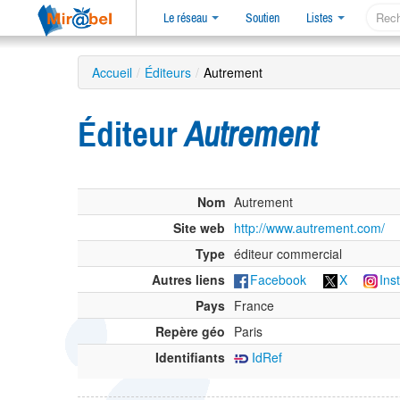
Le réseau
Soutien
Listes
Accueil
/
Éditeurs
/
Autrement
Éditeur
Autrement
Nom
Autrement
Site web
http://www.autrement.com/
Type
éditeur commercial
Autres liens
Facebook
X
Ins
Pays
France
Repère géo
Paris
Identifiants
IdRef