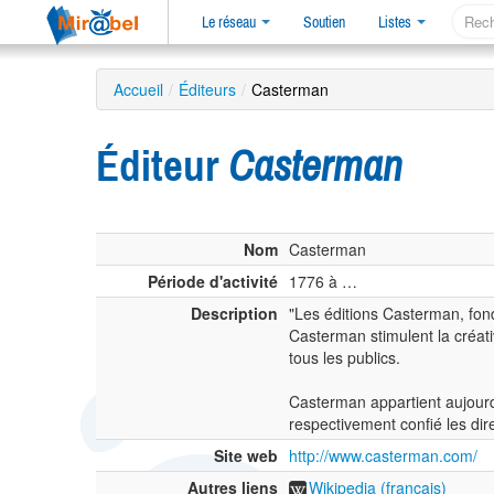
Le réseau
Soutien
Listes
Accueil
/
Éditeurs
/
Casterman
Éditeur
Casterman
Nom
Casterman
Période d'activité
1776 à …
Description
"Les éditions Casterman, fon
Casterman stimulent la créati
tous les publics.
Casterman appartient aujourd’
respectivement confié les di
Site web
http://www.casterman.com/
Autres liens
Wikipedia (français)