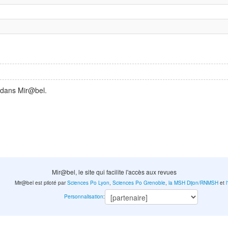
 dans Mir@bel.
Mir@bel, le site qui facilite l'accès aux revues
Mir@bel est piloté par
Sciences Po Lyon
,
Sciences Po Grenoble
,
la MSH Dijon/RNMSH
et
Personnalisation
: