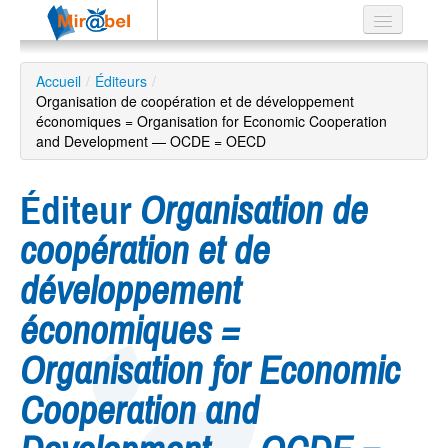
Le réseau
Accueil
/
Éditeurs
/
Organisation de coopération et de développement
Soutien
économiques = Organisation for Economic Cooperation
and Development — OCDE = OECD
Listes
Éditeur
Organisation de
coopération et de
Recherche
avancée
développement
EN
ES
économiques =
?
Organisation for Economic
Cooperation and