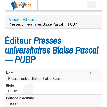
Le réseau
Accueil
/
Éditeurs
/
Presses universitaires Blaise Pascal — PUBP
Soutien
Listes
Éditeur
Presses
universitaires Blaise Pascal
— PUBP
Recherche
avancée
EN
Nom
ES
Presses universitaires Blaise Pascal
?
Sigle
PUBP
Période d'activité
1999 à …