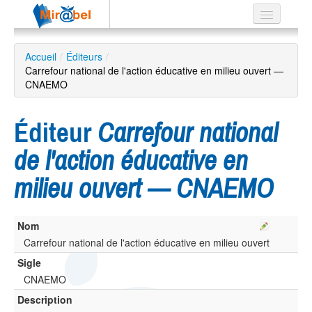
Le réseau
Accueil
/
Éditeurs
/
Carrefour national de l'action éducative en milieu ouvert —
Soutien
CNAEMO
Listes
Éditeur
Carrefour national
de l'action éducative en
Recherche
milieu ouvert — CNAEMO
avancée
EN
ES
Nom
Carrefour national de l'action éducative en milieu ouvert
?
Sigle
CNAEMO
Description