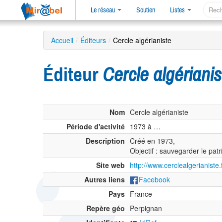
Le réseau
Soutien
Listes
Accueil
/
Éditeurs
/
Cercle algérianiste
Éditeur
Cercle algérianis
Nom
Cercle algérianiste
Période d'activité
1973 à …
Description
Créé en 1973,
Objectif : sauvegarder le pat
Site web
http://www.cerclealgerianiste.f
Autres liens
Facebook
Pays
France
Repère géo
Perpignan