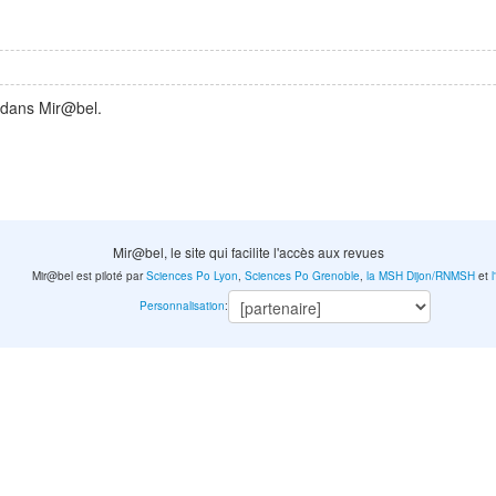
 dans Mir@bel.
Mir@bel, le site qui facilite l'accès aux revues
Mir@bel est piloté par
Sciences Po Lyon
,
Sciences Po Grenoble
,
la MSH Dijon/RNMSH
et
Personnalisation
: