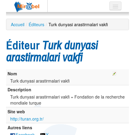
Le réseau
Accueil
/
Éditeurs
/
Turk dunyasi arastirmalari vakfi
Soutien
Éditeur
Turk dunyasi
Listes
arastirmalari vakfi
Nom
Recherche
avancée
Turk dunyasi arastirmalari vakfi
Description
EN
ES
Turk dunyasi arastirmalari vakfi = Fondation de la recherche
mondiale turque
?
Site web
http://turan.org.tr/
Autres liens
Facebook
X