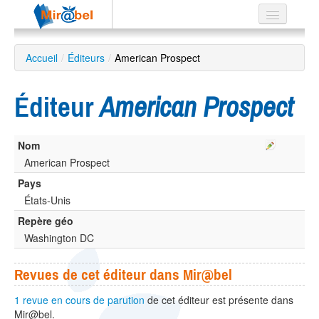
Le réseau
Accueil
/
Éditeurs
/
American Prospect
Soutien
Éditeur
American Prospect
Listes
Nom
American Prospect
Recherche
Pays
avancée
États-Unis
EN
Repère géo
ES
Washington DC
?
Revues de cet éditeur dans Mir@bel
1 revue en cours de parution
de cet éditeur est présente dans
Mir@bel.