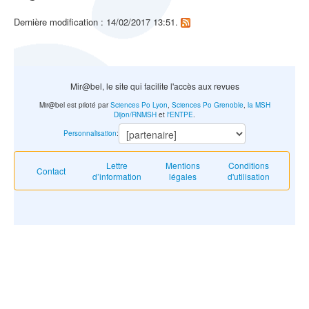
Dernière modification : 14/02/2017 13:51.
Mir@bel, le site qui facilite l'accès aux revues
Mir@bel est piloté par
Sciences Po Lyon
,
Sciences Po Grenoble
,
la MSH
Dijon/RNMSH
et
l'ENTPE
.
Personnalisation
:
Lettre
Mentions
Conditions
Contact
d’information
légales
d'utilisation