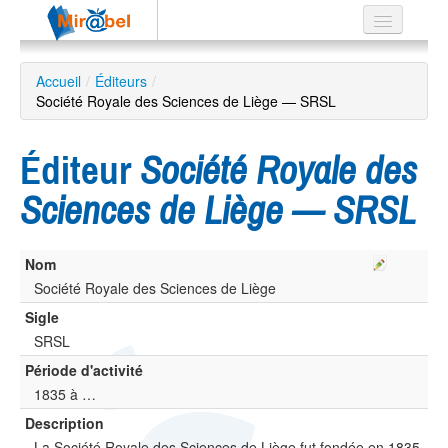
Le réseau
Accueil
/
Éditeurs
/
Société Royale des Sciences de Liège — SRSL
Soutien
Listes
Éditeur
Société Royale des
Sciences de Liège — SRSL
Recherche
Nom
avancée
Société Royale des Sciences de Liège
EN
ES
Sigle
SRSL
?
Période d'activité
1835 à …
Description
La Société Royale des Sciences de Liège fut fondée en 1835