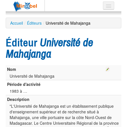
Le réseau
Accueil
/
Éditeurs
/
Université de Mahajanga
Soutien
Éditeur
Université de
Listes
Mahajanga
Nom
Recherche
avancée
Université de Mahajanga
Période d'activité
EN
ES
1983 à …
Description
?
"L'Université de Mahajanga est un établissement publique
d'enseignement supérieur et de recherche situé à
Mahajanga, une ville portuaire sur la côte Nord-Ouest de
Madagascar. Le Centre Universitaire Régional de la province