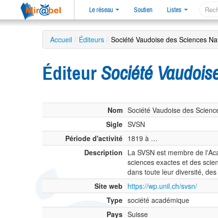
Le réseau
Soutien
Listes
Accueil
/
Éditeurs
/
Société Vaudoise des Sciences Na
Éditeur
Société Vaudois
Nom
Société Vaudoise des Science
Sigle
SVSN
Période d'activité
1819 à …
Description
La SVSN est membre de l'Acad
sciences exactes et des scie
dans toute leur diversité, des
Site web
https://wp.unil.ch/svsn/
Type
société académique
Pays
Suisse