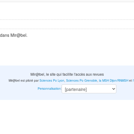
 dans Mir@bel.
Mir@bel, le site qui facilite l'accès aux revues
Mir@bel est piloté par
Sciences Po Lyon
,
Sciences Po Grenoble
,
la MSH Dijon/RNMSH
et
Personnalisation
: