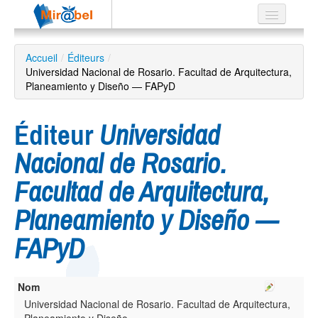
Le réseau
Accueil
/
Éditeurs
/
Universidad Nacional de Rosario. Facultad de Arquitectura,
Soutien
Planeamiento y Diseño — FAPyD
Listes
Éditeur
Universidad
Nacional de Rosario.
Recherche
Facultad de Arquitectura,
avancée
Planeamiento y Diseño —
EN
ES
FAPyD
?
Nom
Universidad Nacional de Rosario. Facultad de Arquitectura,