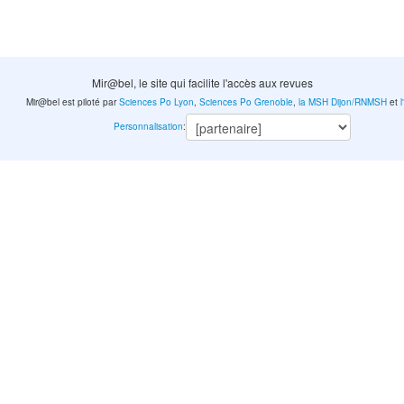
Mir@bel, le site qui facilite l'accès aux revues
Mir@bel est piloté par
Sciences Po Lyon
,
Sciences Po Grenoble
,
la MSH Dijon/RNMSH
et
Personnalisation
: