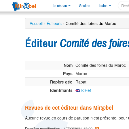
Le réseau
Soutien
Listes
Accueil
/
Éditeurs
/
Comité des foires du Maroc
Éditeur
Comité des foir
Nom
Comité des foires du Maroc
Pays
Maroc
Repère géo
Rabat
Identifiants
IdRef
Revues de cet éditeur dans Mir@bel
Aucune revue en cours de parution n'est présente, pour 
Dernière modification : 17/02/2021 13:00.