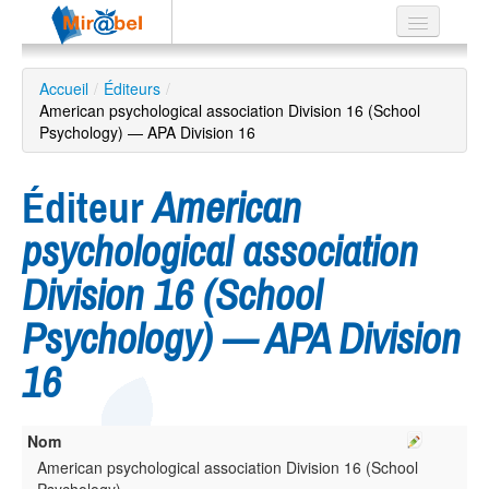
Le réseau
Accueil
/
Éditeurs
/
American psychological association Division 16 (School
Soutien
Psychology) — APA Division 16
Listes
Éditeur
American
psychological association
Recherche
Division 16 (School
avancée
Psychology) — APA Division
EN
ES
16
?
Nom
American psychological association Division 16 (School