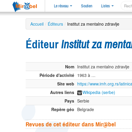
Le réseau
Soutien
Listes
Accueil
/
Éditeurs
/
Institut za mentalno zdravlje
Éditeur
Institut za menta
Nom
Institut za mentalno zdravlje
Période d'activité
1963 à …
Site web
https://www.imh.org.rs/latinic
Autres liens
Wikipedia (serbe)
Pays
Serbie
Repère géo
Belgrade
Revues de cet éditeur dans Mir@bel