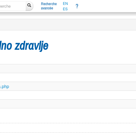
EN
Recherche
?
avancée
ES
lno zdravlje
a.php