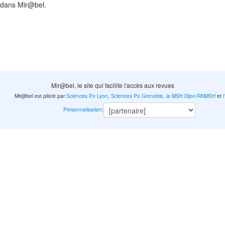
 dans Mir@bel.
Mir@bel, le site qui facilite l'accès aux revues
Mir@bel est piloté par
Sciences Po Lyon
,
Sciences Po Grenoble
,
la MSH Dijon/RNMSH
et
Personnalisation
: