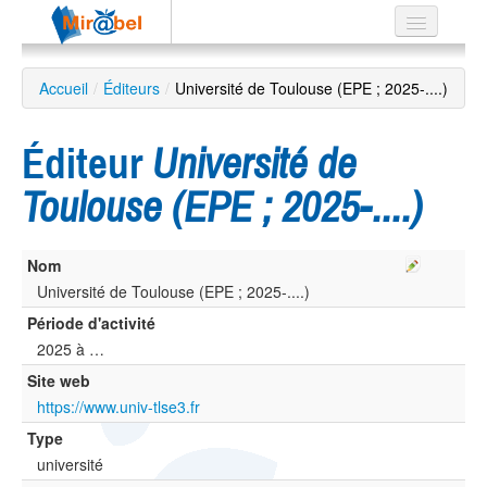
Le réseau
Accueil
/
Éditeurs
/
Université de Toulouse (EPE ; 2025-....)
Soutien
Éditeur
Université de
Listes
Toulouse (EPE ; 2025-....)
Nom
Recherche
avancée
Université de Toulouse (EPE ; 2025-....)
Période d'activité
EN
ES
2025 à …
Site web
?
https://www.univ-tlse3.fr
Type
université