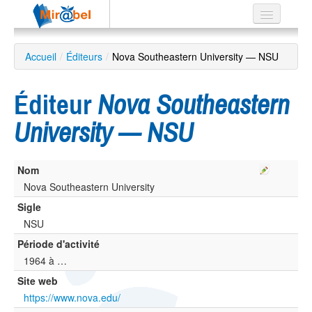
Le réseau
Accueil
/
Éditeurs
/
Nova Southeastern University — NSU
Soutien
Éditeur
Nova Southeastern
Listes
University — NSU
Nom
Recherche
avancée
Nova Southeastern University
Sigle
EN
ES
NSU
Période d'activité
?
1964 à …
Site web
https://www.nova.edu/