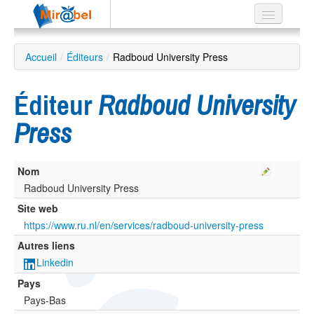
Le réseau
Accueil
/
Éditeurs
/
Radboud University Press
Soutien
Éditeur
Radboud University
Listes
Press
Nom
Recherche
avancée
Radboud University Press
Site web
EN
ES
https://www.ru.nl/en/services/radboud-university-press
Autres liens
?
Linkedin
Pays
Pays-Bas