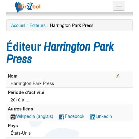
Le réseau
Accueil
/
Éditeurs
/
Harrington Park Press
Soutien
Éditeur
Harrington Park
Listes
Press
Nom
Recherche
avancée
Harrington Park Press
Période d'activité
EN
ES
2010 à …
Autres liens
?
Wikipedia (anglais)
Facebook
Linkedin
Pays
États-Unis