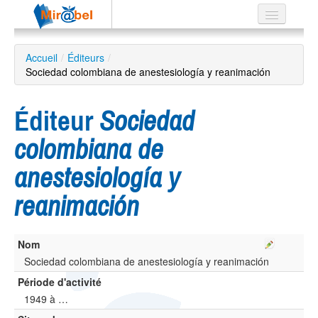
Le réseau
Accueil
/
Éditeurs
/
Sociedad colombiana de anestesiología y reanimación
Soutien
Listes
Éditeur
Sociedad
colombiana de
anestesiología y
Recherche
avancée
reanimación
EN
ES
Nom
?
Sociedad colombiana de anestesiología y reanimación
Période d'activité
1949 à …