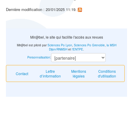
Dernière modification : 20/01/2025 11:19.
Mir@bel, le site qui facilite l'accès aux revues
Mir@bel est piloté par
Sciences Po Lyon
,
Sciences Po Grenoble
,
la MSH
Dijon/RNMSH
et
l'ENTPE
.
Personnalisation
:
Lettre
Mentions
Conditions
Contact
d’information
légales
d'utilisation