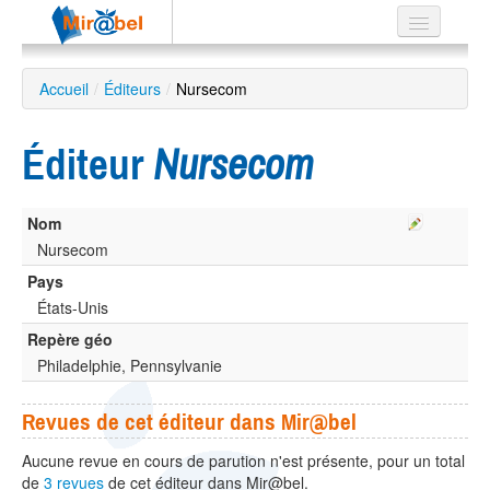
Le réseau
Accueil
/
Éditeurs
/
Nursecom
Soutien
Éditeur
Nursecom
Listes
Nom
Nursecom
Recherche
Pays
avancée
États-Unis
EN
Repère géo
ES
Philadelphie, Pennsylvanie
?
Revues de cet éditeur dans Mir@bel
Aucune revue en cours de parution n'est présente, pour un total
de
3 revues
de cet éditeur dans Mir@bel.