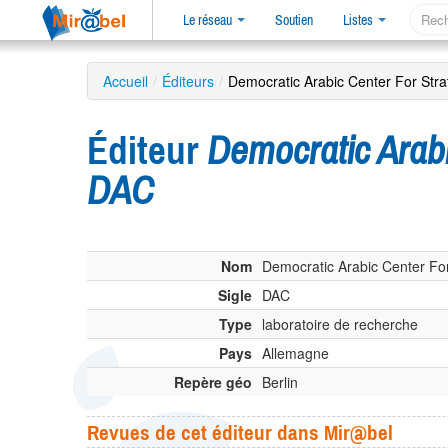
Le réseau
Soutien
Listes
Accueil
/
Éditeurs
/
Democratic Arabic Center For Stra
Éditeur
Democratic Arabi
DAC
Nom
Democratic Arabic Center For 
Sigle
DAC
Type
laboratoire de recherche
Pays
Allemagne
Repère géo
Berlin
Revues de cet éditeur dans Mir@bel