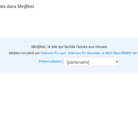
ntes dans Mir@bel.
Mir@bel, le site qui facilite l'accès aux revues
Mir@bel est piloté par
Sciences Po Lyon
,
Sciences Po Grenoble
,
la MSH Dijon/RNMSH
et
Personnalisation
: