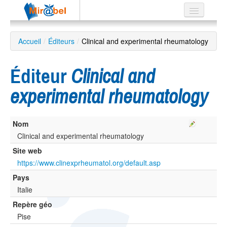
Le réseau
Accueil
/
Éditeurs
/
Clinical and experimental rheumatology
Soutien
Éditeur
Clinical and
Listes
experimental rheumatology
Nom
Recherche
avancée
Clinical and experimental rheumatology
Site web
EN
ES
https://www.clinexprheumatol.org/default.asp
Pays
?
Italie
Repère géo
Pise