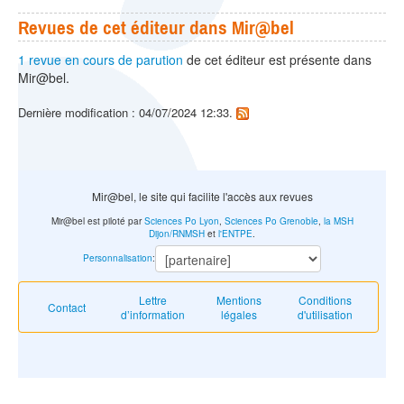
Revues de cet éditeur dans Mir@bel
1 revue en cours de parution
de cet éditeur est présente dans
Mir@bel.
Dernière modification : 04/07/2024 12:33.
Mir@bel, le site qui facilite l'accès aux revues
Mir@bel est piloté par
Sciences Po Lyon
,
Sciences Po Grenoble
,
la MSH
Dijon/RNMSH
et
l'ENTPE
.
Personnalisation
:
Lettre
Mentions
Conditions
Contact
d’information
légales
d'utilisation