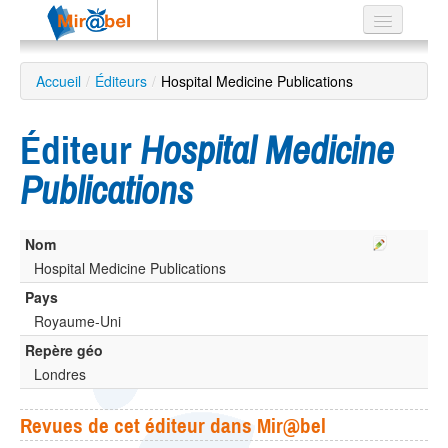
Le réseau
Accueil
/
Éditeurs
/
Hospital Medicine Publications
Soutien
Éditeur
Hospital Medicine
Listes
Publications
Nom
Recherche
avancée
Hospital Medicine Publications
Pays
EN
ES
Royaume-Uni
Repère géo
?
Londres
Revues de cet éditeur dans Mir@bel