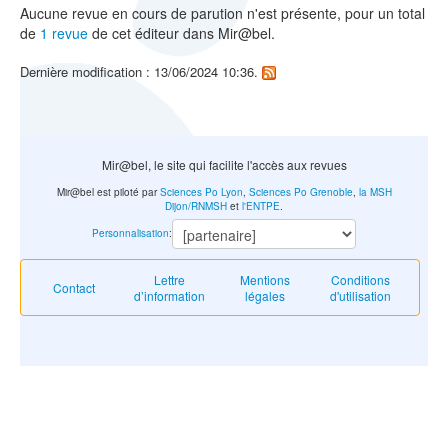
Aucune revue en cours de parution n'est présente, pour un total
de
1 revue
de cet éditeur dans Mir@bel.
Dernière modification : 13/06/2024 10:36.
Mir@bel, le site qui facilite l'accès aux revues
Mir@bel est piloté par
Sciences Po Lyon
,
Sciences Po Grenoble
,
la MSH
Dijon/RNMSH
et
l'ENTPE
.
Personnalisation
:
Lettre
Mentions
Conditions
Contact
d’information
légales
d'utilisation