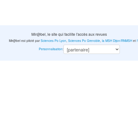
Mir@bel, le site qui facilite l'accès aux revues
Mir@bel est piloté par
Sciences Po Lyon
,
Sciences Po Grenoble
,
la MSH Dijon/RNMSH
et
Personnalisation
: