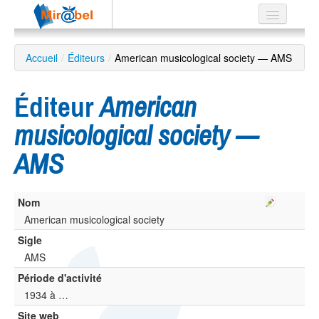
Le réseau
Accueil
/
Éditeurs
/
American musicological society — AMS
Soutien
Éditeur
American
Listes
musicological society —
AMS
Recherche
avancée
Nom
EN
American musicological society
ES
Sigle
?
AMS
Période d'activité
1934 à …
Site web