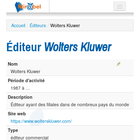
Le réseau
Accueil
/
Éditeurs
/
Wolters Kluwer
Soutien
Éditeur
Wolters Kluwer
Listes
Nom
Wolters Kluwer
Recherche
Période d'activité
avancée
1987 à …
EN
Description
ES
Éditeur ayant des filiales dans de nombreux pays du monde
?
Site web
https://www.wolterskluwer.com/
Type
éditeur commercial