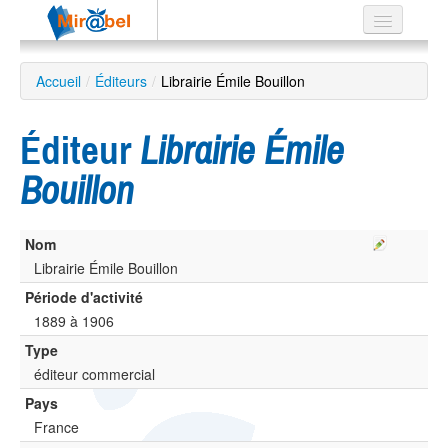
Le réseau
Accueil
/
Éditeurs
/
Librairie Émile Bouillon
Soutien
Éditeur
Librairie Émile
Listes
Bouillon
Nom
Recherche
avancée
Librairie Émile Bouillon
Période d'activité
EN
ES
1889 à 1906
Type
?
éditeur commercial
Pays
France