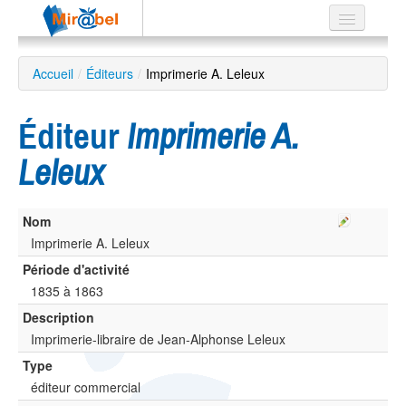
Le réseau
Accueil
/
Éditeurs
/
Imprimerie A. Leleux
Soutien
Éditeur
Imprimerie A.
Listes
Leleux
Nom
Recherche
avancée
Imprimerie A. Leleux
Période d'activité
EN
ES
1835 à 1863
Description
?
Imprimerie-libraire de Jean-Alphonse Leleux
Type
éditeur commercial