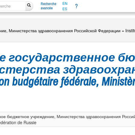
EN
Recherche
?
avancée
ES
 Министерства здравоохранения Российской Федерации = Institution 
е государственное б
истерства здравоохра
budgétaire fédérale, Ministère
е бюджетное учреждение, Министерства здравоохранения Российской
édération de Russie