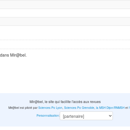
 dans Mir@bel.
Mir@bel, le site qui facilite l'accès aux revues
Mir@bel est piloté par
Sciences Po Lyon
,
Sciences Po Grenoble
,
la MSH Dijon/RNMSH
et
Personnalisation
: