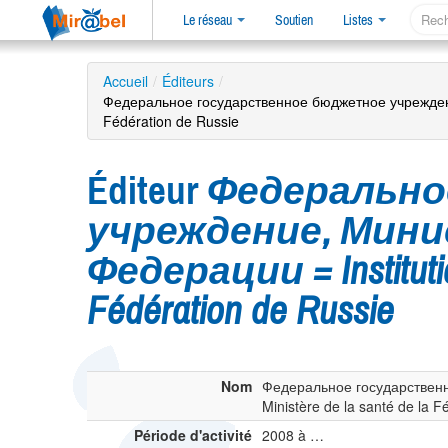
Le réseau
Soutien
Listes
Accueil
/
Éditeurs
/
Федеральное государственное бюджетное учреждение,
Fédération de Russie
Éditeur
Федерально
учреждение, Мин
Федерации = Institution 
Fédération de Russie
Nom
Федеральное государственно
Ministère de la santé de la F
Période d'activité
2008 à …