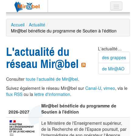
Le réseau
Accueil
/
Actualité
/
Mir@bel bénéficie du programme de Soutien à l'édition
Soutien
Listes
L'actualité du
L'actualité…
des grappes
réseau Mir@bel
de Mir@AO
Recherche
Consulter
toute l'actualité de Mir@bel
.
avancée
Suivez également le réseau Mir@bel sur
Canal-U
,
vimeo
, via le
EN
flux RSS
ou la
lettre d'information
.
ES
Mir@bel bénéficie du programme de
?
2026-2027
Soutien à l'édition
Le Ministère de l'Enseignement supérieur,
de la Recherche et de l'Espace poursuit, par
l'intermédiaire de son opérateur l'Agence