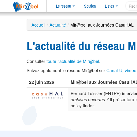
Le réseau
Soutien
Listes
Accueil
/
Actualité
/
Mir@bel aux Journées CasuHAL
L'actualité du réseau 
Consulter
toute l'actualité de Mir@bel
.
Suivez également le réseau Mir@bel sur
Canal-U
,
vimeo
22 juin 2026
Mir@bel aux Journées CasuHA
Bernard Teissier (ENTPE) intervi
archives ouvertes ?
Il présentera 
policy finder.