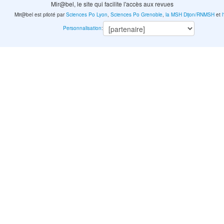
Mir@bel, le site qui facilite l'accès aux revues
Mir@bel est piloté par
Sciences Po Lyon
,
Sciences Po Grenoble
,
la MSH Dijon/RNMSH
et
Personnalisation
: