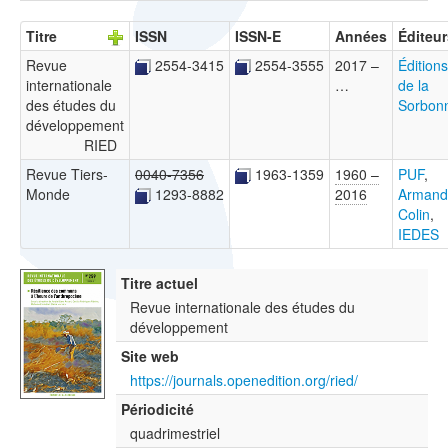
Titre
ISSN
ISSN-E
Années
Éditeur
Revue
2554-3415
2554-3555
2017 –
Éditions
internationale
…
de la
des études du
Sorbon
développement
RIED
Revue Tiers-
0040-7356
1963-1359
1960 –
PUF
,
Monde
1293-8882
2016
Armand
Colin
,
IEDES
Titre actuel
Revue internationale des études du
développement
Site web
https://journals.openedition.org/ried/
Périodicité
quadrimestriel