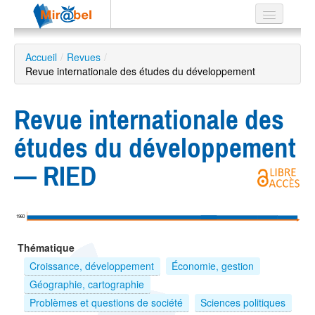
Le réseau
Accueil
/
Revues
/
Revue internationale des études du développement
Soutien
Listes
Revue internationale des
études du développement
— RIED
Recherche
avancée
EN
1960
ES
Thématique
?
Croissance, développement
Économie, gestion
Géographie, cartographie
Problèmes et questions de société
Sciences politiques