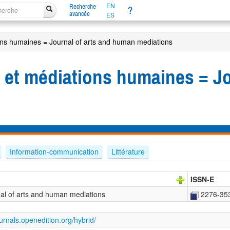
EN
Recherche
?
avancée
ES
ons humaines = Journal of arts and human mediations
s et médiations humaines = Jo
Information-communication
Littérature
ISSN-E
nal of arts and human mediations
2276-35
ournals.openedition.org/hybrid/