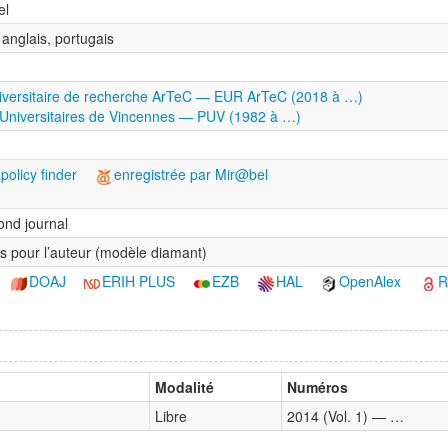
el
 anglais, portugais
iversitaire de recherche ArTeC — EUR ArTeC (2018 à …)
Universitaires de Vincennes — PUV (1982 à …)
policy finder
enregistrée par Mir@bel
nd journal
is pour l’auteur (modèle diamant)
DOAJ
ERIH PLUS
EZB
HAL
OpenAlex
Modalité
Numéros
Libre
2014 (Vol. 1) — …