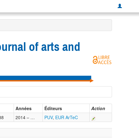
urnal of arts and
Années
Éditeurs
Action
38
2014 – …
PUV
,
EUR ArTeC