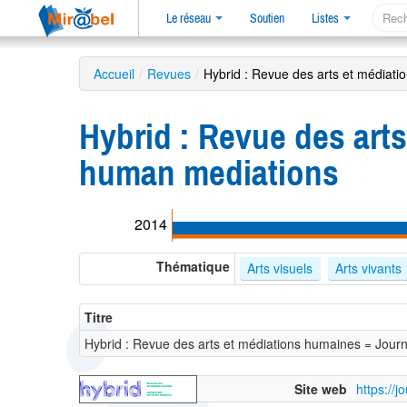
Le réseau
Soutien
Listes
Accueil
/
Revues
/
Hybrid : Revue des arts et médiati
Hybrid : Revue des art
human mediations
2014
Thématique
Arts visuels
Arts vivants
Titre
Hybrid : Revue des arts et médiations humaines = Jour
Site web
https://j