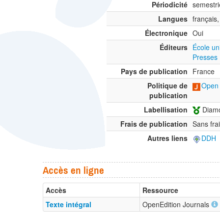
Périodicité
semestri
Langues
français,
Électronique
Oui
Éditeurs
École un
Presses 
Pays de publication
France
Politique de
Open 
publication
Labellisation
Diamo
Frais de publication
Sans fra
Autres liens
DDH
Accès en ligne
Accès
Ressource
Texte intégral
OpenEdition Journals